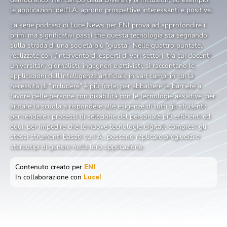
le applicazioni dell’I.A. aprono prospettive interessanti e positive.
La serie podcast di Luce News per ENI prova ad approfondire i
primi ma significativi passi che questa tecnologia sta segnando
sulla strada di una società più “giusta”. Nelle quattro puntate,
realizzate con l’intervento di esperti di vari settori, tra cui docenti
universitari, giornalisti, ingegneri e attivisti, si raccontano le
applicazioni dell’Intelligenza artificiale in vari campi in cui la
necessità di “includere” è più forte: per abbattere le barriere a
favore delle persone con disabilità con le tecnologie assistive, per
aiutare la scuola a rispondere alle esigenze di tutti gli studenti;
per rendere i processi di selezione del personale più efficienti ed
equi; per impedire che le nuove tecnologie digitali, compresi gli
stessi strumenti basati su I.A., possano replicare pregiudizi e
stereotipi di genere nella loro applicazione.
Contenuto creato per
ENI
In collaborazione con
Luce!