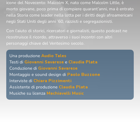
icone del Novecento: Malcolm X, nato come Malcolm Little, è
morto giovane, poco prima di compiere quarant’anni, ma è entrato
nella Storia come leader nella lotta per i diritti degli afroamericani
negli Stati Uniti degli anni ’60, razzisti e segregazionisti.
Con l’aiuto di storici, ricercatori e giornalisti, questo podcast ne
ricostruisce il ricordo, attraverso i suoi incontri con altri
personaggi chiave del Ventesimo secolo.
Una produzione
Audio Tales
Testi di
Giovanni Savarese
e
Claudia Plata
Conduzione di
Giovanni Savarese
Montaggio e sound design di
Paolo Buzzone
Interviste di
Chiara Pizzimenti
Assistente di produzione
Claudia Plata
Musiche su licenza
Machiavelli Music