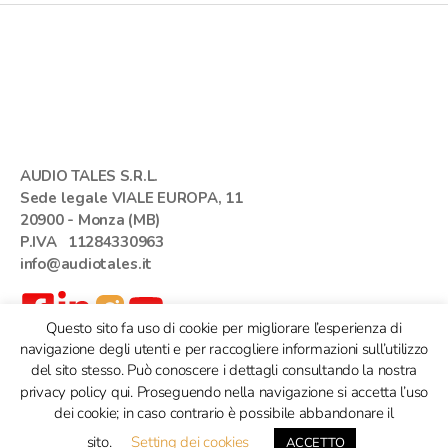
AUDIO TALES S.R.L.
Sede legale VIALE EUROPA, 11
20900 - Monza (MB)
P.IVA 11284330963
info@audiotales.it
Questo sito fa uso di cookie per migliorare l’esperienza di
navigazione degli utenti e per raccogliere informazioni sull’utilizzo
del sito stesso. Può conoscere i dettagli consultando la nostra
© 2026
Su
↑
privacy policy qui. Proseguendo nella navigazione si accetta l’uso
dei cookie; in caso contrario è possibile abbandonare il
sito.
Setting dei cookies
ACCETTO